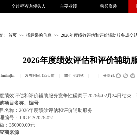
全过程咨询领头人
主要业绩
荣誉资质
置：
首页
招标采购信息
2026年度绩效评估和评价辅助服务成交
>>
>>
2026年度绩效评估和评价辅助
:
hntianjian
|
发布时间:
135天前
|
8844
次浏览
|
|
分享到:
6年度绩效评估和评价辅助服务
竞争性磋商于
202
6
年
02
月
24
日结束，
购项目名称、编号
目名称：
2026年度绩效评估和评价辅助服务
理编号：
TJGJCS
2026-051
额：
350000.00
元
应商来源