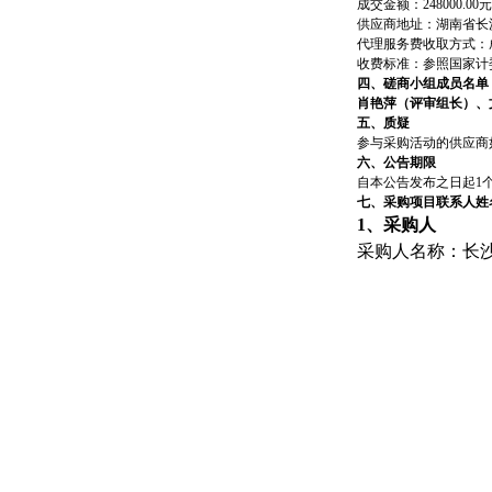
成交金额：248000.00
供应商地址：湖南省长沙
代理服务费收取方式：
收费标准：参照国家计委
四、磋商小组成员名单
肖艳萍（评审组长）、
五、质疑
参与采购活动的供应商
六、公告期限
自本公告发布之日起1
七、采购项目联系人姓
1
、采购人
采购人名称：长
地 址：湖南省长
联系人：谢先生
电话：0731-84781
2
、采购代理机构
名 称：天鉴国
地址：长沙市雨花
联系人：朱楠卿
电话：0731-85713