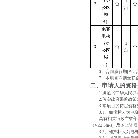
（办
1
2
否
否
公区
台
域
B）
乘客
电梯
（办
1
3
否
否
公区
台
域
C）
6、合同履行期限
：
7、本项目不接受联
二、申请人的资格
1.满足《中华人民
2.落实政府采购政
3.本项目的特定资格
3.1、如投标人为
具有相关行政主管部
（
V≤2.5m/s）及以
3.2、如投标人为