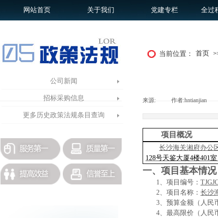
网站首页
关于我们
党建专栏
全过
首页
当前位置：
>
公司新闻
招标采购信息
来源:
|
作者:
hntianjian
|
更多历史政策法规条目查询
项目概况
长沙海关湘府办公
128号天鉴大厦4楼401室
一、项目基本情况
1、项目编号：
TJGJC
2、项目名称：
长沙
3、预算金额（
人民
4、最高限价（
人民