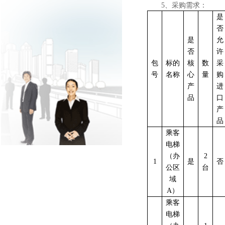
5、采购需求：
是
否
是
允
否
许
包
标的
核
数
采
号
名称
心
量
购
产
进
品
口
产
品
乘客
电梯
（办
2
1
是
否
公区
台
域
A）
乘客
电梯