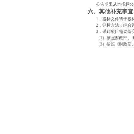
公告期限从本招标公
六、其他补充事宜
1．投标文件请于投
2．评标方法：综合
3．采购项目需要落
（
1）按照财政部、
（
2）按照《财政部
策。
（
3）按照《三部门
政策。
（
4）政府采购节能
4．本项目招标公告
5．凡对本次招标提
八、对本次招标提
1、采购人信息
名
称：
长沙海关后
地
址：
长沙市雨花
联系人：
马先生
联系方式：
0731-847
2、招标代理机构信