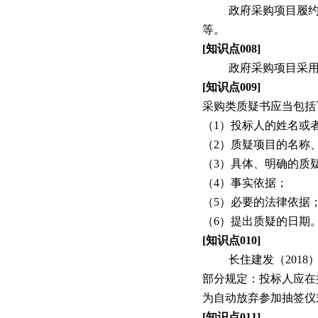
政府采购项目履
等。
[
知识点
008]
政府采购项目采
[
知识点
009]
采购类质疑书应当包括
（
1
）投标人的姓名或
（
2
）质疑项目的名称
（
3
）具体、明确的质
（
4
）事实依据；
（
5
）必要的法律依据
（
6
）提出质疑的日期
[
知识点
010]
长住建发（
2018
部分规定：投标人应在
为自动放弃参加抽签仪
[
知识点
011]