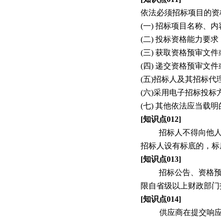
依法必须招标项目的资
(
一
)
招标项目名称、内
(
二
)
投标资格能力要求
(
三
)
获取资格预审文件
(
四
)
递交资格预审文件
(
五
)
招标人及其招标代
(
六
)
采用电子招标投标
(
七
)
其他依法应当载明
[
知识点
012]
招标人不得向他
招标人设有标底的，标
[
知识点
013]
招标公告、资格
限自省级以上财政部门
[
知识点
014]
供应商在提交响