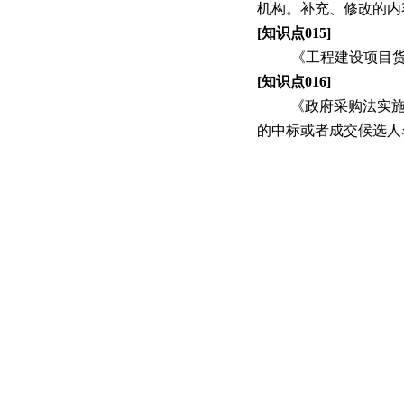
机构。补充、修改的内
[
知识点
015]
《工程建设项目
[
知识点
016]
《政府采购法实
的中标或者成交候选人
上一篇：
招标部 | 2月
友情链接：
中国项目管理网
湖南省建设网
湖南省建设工程招
天鉴电子报
|
© 2018 天鉴国际工程管理有限公司 Corpora